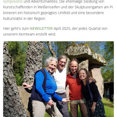
Symposions
und Adventsmarktes. Die ehemalige Siedlung von
Kunstschaffenden in Weißenseifen und der Skulpturengarten am Pi
kreieren ein historisch geprägtes Umfeld und eine besondere
Kulturstätte in der Region.
Hier geht's zum
NEWSLETTER
April 2025, der jedes Quartal von
unserem Kernteam erstellt wird.