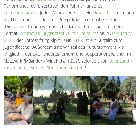
Performance, uvm. gestalten den Rahmen unseres
Jahresprogramms
. Jedes Quartal entsteht ein
Newsletter
mit einem
Rückblick und einer kleinen Perspektive in die nahe Zukunft.
Dieses Jahr freuen wir uns sehr darüber Preisträger mit dem
Format "
Art moves - Jugendfestival mit Freiraum
" bei "
Das Kultding
2024
" der Lottostiftung Rlp zu sein.
HIER
ist ein Kurzfilm zum
Jugendfestival. Außerdem sind wir Teil des Kultursommers Rlp,
Mitglied in der LAG "anderes lernen" und Kooperationspartner im
Netzwerk "Mäander - Wir sind am Zug", gefördert von "
Aller.Land -
zusammen gestalten. Strukturen stärken.
"