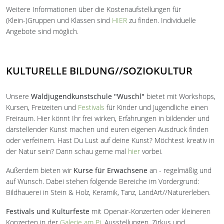
Weitere Informationen über die Kostenaufstellungen für
(Klein-)Gruppen und Klassen sind
HIER
zu finden. Individuelle
Angebote sind möglich.
KULTURELLE BILDUNG//SOZIOKULTUR
Unsere
Waldjugendkunstschule "Wuschl"
bietet mit Workshops,
Kursen, Freizeiten und
Festivals
für Kinder und Jugendliche einen
Freiraum. Hier könnt Ihr frei wirken, Erfahrungen in bildender und
darstellender Kunst machen und euren eigenen Ausdruck finden
oder verfeinern. Hast Du Lust auf deine Kunst? Möchtest kreativ in
der Natur sein? Dann schau gerne mal
hier
vorbei.
Außerdem bieten wir
Kurse für Erwachsene
an - regelmäßig und
auf Wunsch. Dabei stehen folgende Bereiche im Vordergrund:
Bildhauerei in Stein & Holz, Keramik, Tanz, LandArt//Naturerleben.
Festivals und Kulturfeste
mit Openair-Konzerten oder kleineren
Konzerten in der
Galerie am Pi
, Ausstellungen, Zirkus und