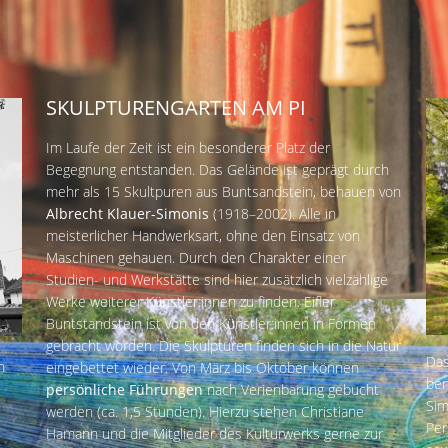
SKULPTURENGARTEN AM PI
Im Laufe der Zeit ist ein besonderer Platz der
Begegnung entstanden. Das Gelände ist geprägt durch
mehr als 15 Skultpuren aus Buntsandstein, behauen von
Albrecht Klauer-Simonis
(1918–2002). Alle in
meisterlicher Handwerksart, ohne den Einsatz von
Maschinen gehauen. Durch den Charakter einer
Studien- und Werkstätte sind hier zusätzlich vielzählige
Werke weiterer Künstler:innen zu finden. Eifler
Buntstandstein ist von den Künstler:innen in Formen
gebracht worden. Die Skulpturen finden sich in die Natur
Das
n
eingebettet wieder. Von März bis Oktober können
ben
persönliche Führungen
nach Verienbarung gebucht
Sim
werden (ca. 1,5 Stunden). Hierzu stehen Christiane
Per
Hamann und die Mitglieder des Kulturwerks gerne zur