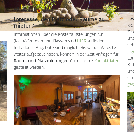
Ber
ch
Bereichen Bildhauerei (Stein & Holz), Keramik, Tanz und
Ker
Landart//Naturerleben.
Interesse, den Platz oder Räume zu
Fes
5,
mieten?
kle
and
Zir
Informationen über die Kostenaufstellungen für
un
(Klein-)Gruppen und Klassen sind
HIER
zu finden.
seh
Individuelle Angebote sind möglich. Bis wir die Website
Jug
weiter aufgebaut haben, können in der Zeit Anfragen für
Lot
Raum- und Platzmietungen
über unsere
Kontaktdaten
Kul
gestelllt werden.
und
sin
ges