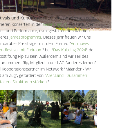
eiche im Vordergrund: Bildhauerei in Stein & Holz,
amik, Tanz, LandArt//Naturerleben.
tivals und Kulturfeste
mit Openair-Konzerten oder
ineren Konzerten in der
Galerie am Pi
, Ausstellungen,
kus und Performance, uvm. gestalten den Rahmen
seres
Jahresprogramms
. Dieses Jahr freuen wir uns
r darüber Preisträger mit dem Format "
Art moves -
endfestival mit Freiraum
" bei "
Das Kultding 2024
" der
tostiftung Rlp zu sein. Außerdem sind wir Teil des
tursommers Rlp, Mitglied in der LAG "anderes lernen"
 Kooperationspartner im Netzwerk "Mäander - Wir
d am Zug", gefördert von "
Aller.Land - zusammen
talten. Strukturen stärken.
"