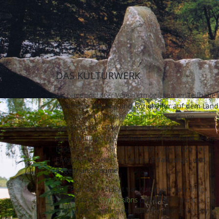
DAS KULTURWERK
Als gemeinnütziger Verein ermöglichen wir
Teilhabe 
kultureller Bildung und Soziokultur auf dem Land
Seit 2002 bieten wir Raum und Netzwerk, um
künstlerisches Wirken zu fördern. Als
Weiterbildungsträger vermitteln wir Darstellende und
Bildende Kunst. Kurse für Kinder, Jugendliche und
Erwachsene bieten besondere
Erfahrungs- und
Begegnungsräume
.
Den Platz am Pi belebt das Kulturwerk ganzjährig
außerhalb des
Symposions
und Adventsmarktes. Die
ehemahlige Siedlung von Künstler:innen in Weißensei