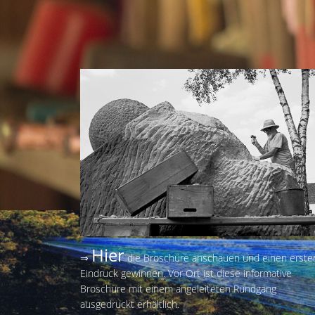
Hier
⇒
die Broschüre anschauen und einen erste
Eindruck gewinnen. Vor Ort ist diese informative
Broschüre mit einem angeleiteten Rundgang
ausgedruckt erhältlich.