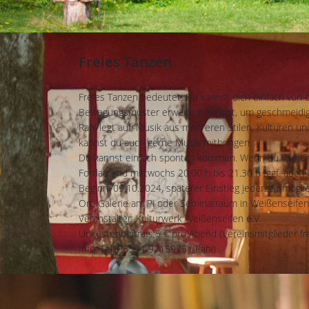
Freies Tanzen
Freies Tanzen bedeutet: Du kannst dich einfach von d
Bewegungsmuster erweitern kannst, um geschmeidig, 
Rahi legt auf: Musik aus mehreren Stilen, Kulturen un
kannst du auch gerne Musik mitbringen.
Du kannst einfach spontan kommen. Wenn du vorher
Fortlaufend mittwochs 20.00 h bis 21.30 h (ggf. auch 
Beginn: 09.10.2024, späterer Einstieg jederzeit mögli
Ort: Galerie am Pi oder Seminarraum in Weißenseifen
Veranstalter: Kulturwerk Weißenseifen e.V.
Unkostenbeitrag: 5 € pro Abend (Vereinsmitglieder fre
Info: Tel. 06594-9215975 ( Rahi)