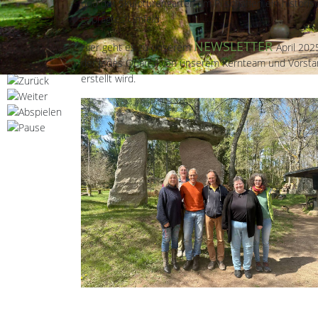
und der Skulpturengarten am Pi schaffen ein historis
geprägtes Umfeld.
NEWSLETTER
Hier geht es zu unserem
April 202
der jedes Quartal von unserem Kernteam und Vorst
erstellt wird.