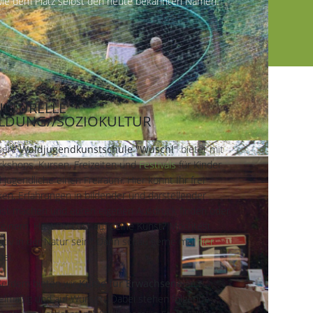
ie dem Platz selbst den heute bekannten Namen.
ULTURELLE
ILDUNG//SOZIOKULTUR
sere
Waldjugendkunstschule "Wuschl"
bietet mit
kshops, Kursen, Freizeiten und
Festivals
für Kinder
 Jugendliche einen Freiraum. Hier könnt Ihr frei
ken, Erfahrungen in bildender und darstellender
st machen und euren eigenen Ausdruck finden oder
feinern. Hast Du Lust auf deine Kunst? Möchtest
ativ in der Natur sein? Dann schau gerne mal
hier
bei.
erdem bieten wir
Kurse für Erwachsene
an -
elmäßig und auf Wunsch. Dabei stehen folgende