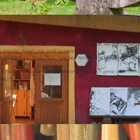
er Musik (ver)führen lassen und tanzen wie du willst. Auf Wunsch werd
anmutig, elegant und „rund“ zu tanzen.
d Jahrzehnten ( - Blues, Rock, Funk, Jazz, Worldmusic,Oriental, Afro, La
 schon weist, ass du kommen möchtest, melde dich gerne unter
rahi.b
länger)
ch
i)