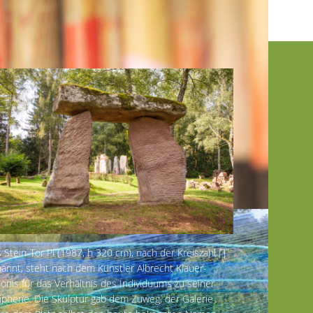
 Stein-Tor Pi (1987, h 320 cm), nach der Kreiszahl ∏
annt, steht nach dem Künstler Albrecht Klauer-
onis für das Verhältnis des Individuums zu seiner
ipherie. Die Skulptur gab dem Zuweg, der Galerie