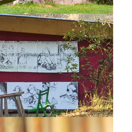
en auch Möglichkeiten aufgezeigt, wie du deine
tin u.a.) mit interessanten Rhythmen. Nach Rücksprache
.jacob@t-online.de
an.